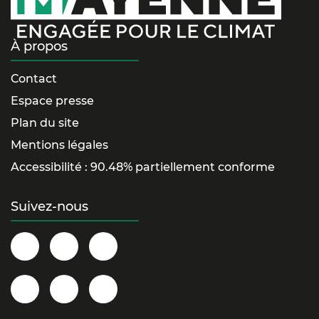
À propos
Contact
Espace presse
Plan du site
Mentions légales
Accessibilité : 90.48% partiellement conforme
Suivez-nous
Département
@la.mayenne
@lamayenne
de
sur
sur
la
Instagram
Twitter/X
@la_mayenne
Département
@lamayenne
Mayenne
sur
de
sur