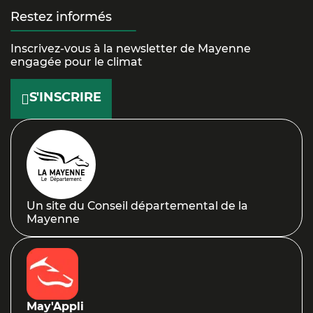
sur
YouTube
la
TikTok
Restez informés
Facebook
Mayenne
Inscrivez-vous à la newsletter de Mayenne
sur
engagée pour le climat
LinkedIn
S'INSCRIRE
Un site du Conseil départemental de la
Mayenne
May'Appli