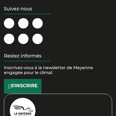
Suivez-nous
Département
@la.mayenne
@lamayenne
de
sur
sur
la
Instagram
Twitter/X
@la_mayenne
Département
@lamayenne
Mayenne
sur
de
sur
sur
YouTube
la
TikTok
Restez informés
Facebook
Mayenne
Inscrivez-vous à la newsletter de Mayenne
sur
engagée pour le climat
LinkedIn
S'INSCRIRE