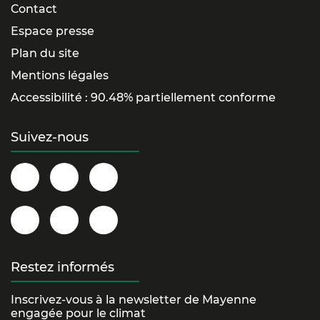
Contact
Espace presse
Plan du site
Mentions légales
Accessibilité : 90.48% partiellement conforme
Suivez-nous
Département
@la.mayenne
@lamayenne
de
sur
sur
la
Instagram
Twitter/X
@la_mayenne
Département
@lamayenne
Mayenne
sur
de
sur
sur
YouTube
la
TikTok
Restez informés
Facebook
Mayenne
Inscrivez-vous à la newsletter de Mayenne
sur
engagée pour le climat