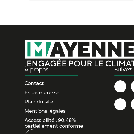
À propos
Suivez
Contact
Dép
Espace presse
de
Plan du site
la
@la
Mentions légales
May
sur
Accessibilité : 90.48%
sur
You
partiellement conforme
Fac