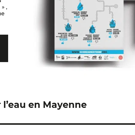
u
» ,
ne
r l’eau en Mayenne