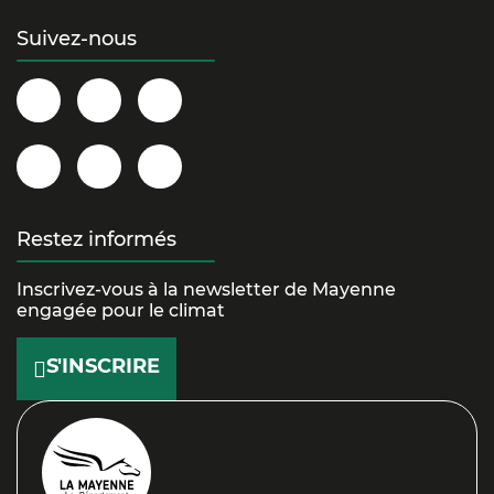
Suivez-nous
Département
@la.mayenne
@lamayenne
de
sur
sur
la
Instagram
Twitter/X
@la_mayenne
Département
@lamayenne
Mayenne
sur
de
sur
sur
YouTube
la
TikTok
Restez informés
Facebook
Mayenne
Inscrivez-vous à la newsletter de Mayenne
sur
engagée pour le climat
LinkedIn
S'INSCRIRE