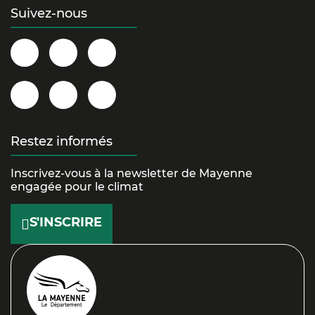
Suivez-nous
Département
@la.mayenne
@lamayenne
de
sur
sur
la
Instagram
Twitter/X
@la_mayenne
Département
@lamayenne
Mayenne
sur
de
sur
sur
YouTube
la
TikTok
Restez informés
Facebook
Mayenne
Inscrivez-vous à la newsletter de Mayenne
sur
engagée pour le climat
LinkedIn
S'INSCRIRE