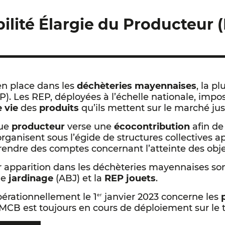
bilité Élargie du Producteur 
n place dans les
déchèteries mayennaises
, la p
P). Les REP, déployées à l’échelle nationale, imp
 vie
des
produits
qu’ils mettent sur le marché jusq
que
producteur
verse une
écocontribution
afin de
organisent sous l’égide de structures collectives 
 rendre des comptes concernant l’atteinte des objec
eur apparition dans les déchèteries mayennaises so
de
jardinage
(ABJ) et la
REP jouets
.
érationnellement le 1
janvier 2023 concerne les
er
PMCB est toujours en cours de déploiement sur le te