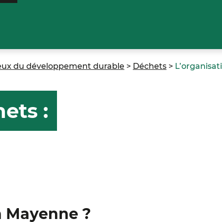
jeux du développement durable
>
Déchets
>
L’organisat
ets :
en Mayenne ?